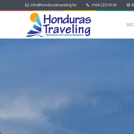
info@hondurastraveling.hn
+504 22216141
|
|
8
INI