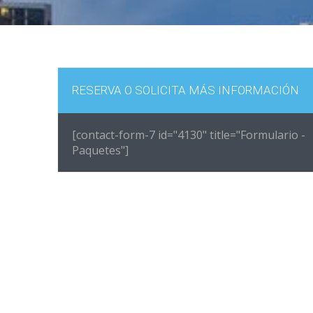
RESERVA O SOLICITA MÁS INFORMACIÓN
[contact-form-7 id="4130" title="Formulario -
Paquetes"]