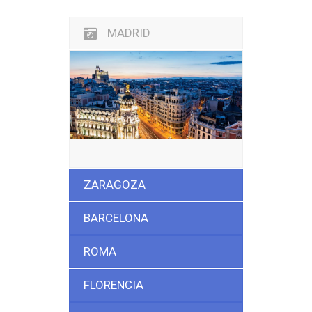
MADRID
ZARAGOZA
BARCELONA
ROMA
FLORENCIA